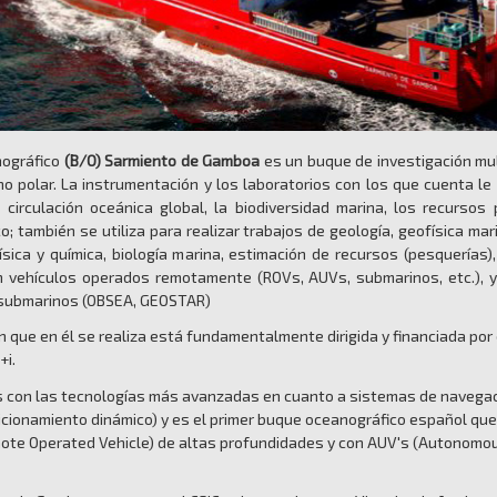
nográfico
(B/O) Sarmiento de Gamboa
es un buque de investigación mult
no polar. La instrumentación y los laboratorios con los que cuenta le
 circulación oceánica global, la biodiversidad marina, los recursos
o; también se utiliza para realizar trabajos de geología, geofísica mari
ísica y química, biología marina, estimación de recursos (pesquerías),
 vehículos operados remotamente (ROVs, AUVs, submarinos, etc.), 
 submarinos (OBSEA, GEOSTAR)
n que en él se realiza está fundamentalmente dirigida y financiada por 
+i.
con las tecnologías más avanzadas en cuanto a sistemas de navegac
sicionamiento dinámico) y es el primer buque oceanográfico español que
ote Operated Vehicle) de altas profundidades y con AUV's (Autonom