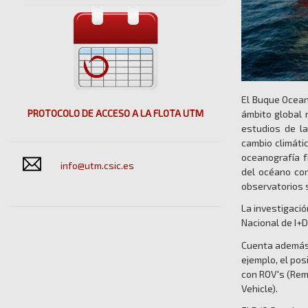
El Buque Ocea
PROTOCOLO DE ACCESO A LA FLOTA UTM
ámbito global 
estudios de la
cambio climátic
oceanografía f
info@utm.csic.es
del océano con
observatorios
La investigació
Nacional de I+D
Cuenta además 
ejemplo, el po
con ROV's (Rem
Vehicle).