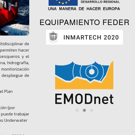
EQUIPAMIENTO FEDER
idisciplinar de
 permiten hacer
 pesqueros y el
na, hidrografía,
 monitorización
y despliegue de
el Plan
ión (por
 puede trabajar
ous Underwater