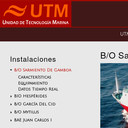
Pasar
al
contenido
principal
Main
U
navigation
B/O S
Instalaciones
B/O Sarmiento De Gamboa
Características
Equipamiento
Datos Tiempo Real
BIO Hespérides
B/O García Del Cid
B/O Mytilus
BAE Juan Carlos I